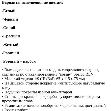
Варианты исполнения по цветам:
-Бе
лый
-Черный
-Синий
-Красный
-Желтый
-Розовый
-Розовый + карбон
• Высокодетализированная модель спортивного сиденья,
сделанная по отсканированному "ковшу" Sparco REV
• Масштаб модели 1:9 (ШхВхГ: 65 х 115 х 75 мм)
• На лицевой стороне покрытие имитирующее натуральную
кожу
• Подушки покрыты чёрной алькантарой
• Спинка раскрашена под карбон, узором твил и покрыта
прозрачным лаком
• Ремни максимально подобраны к оригиналам, цвет разный
• Ручная работа!