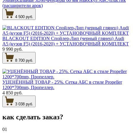
Универсальные JDM-Фендеры 60 мм Ньюскул АБС-пластик
(расширители арок)
4 500 руб.
BLACKOUT EDITION Спойлер-Лип (черный глянец) Audi
A5 (кузов F5) (2016-2020) + УСТАНОВОЧНЫЙ КОМПЛЕКТ
9 990 руб.
8 700 руб.
УЦЕНЁННЫЙ ТОВАР - 25%. Сетка АБС в стиле Propeller
1200*700mm, Пропеллер.
4 850 руб.
3 038 руб.
как сделать
заказ?
01