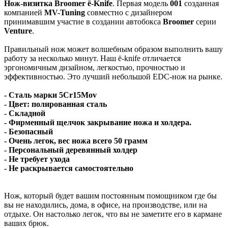
Нож-визитка Broomer ё-Knife
. Первая модель
001
созданная
компанией
MV-Tuning
совместно с дизайнером
принимавшим участие в создании автобокса
Broomer
серии
Venture
.
Правильный нож может волшебным образом выполнить вашу
работу за несколько минут. Наш ё-knife отличается
эргономичным дизайном, легкостью, прочностью и
эффективностью. Это лучший небольшой EDC-нож на рынке.
- Сталь марки 5Cr15Mov
- Цвет: полированная сталь
- Складной
- Фирменный щелчок закрывание ножа и холдера.
- Безопасный
- Очень легок, вес ножа всего 50 грамм
- Персональный деревянный холдер
- Не требует ухода
- Не раскрывается самостоятельно
Нож, который будет вашим постоянным помощником где бы
вы не находились, дома, в офисе, на производстве, или на
отдыхе. Он настолько легок, что вы не заметите его в кармане
ваших брюк.