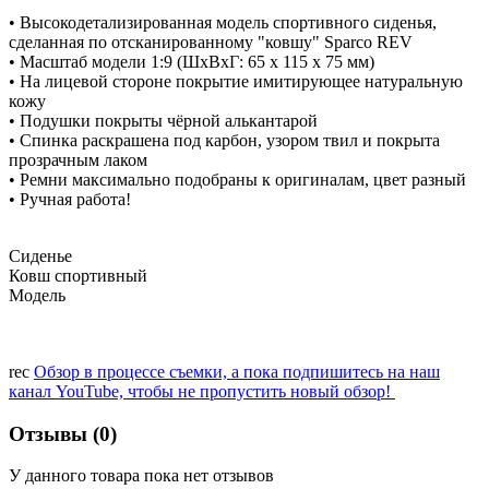
• Высокодетализированная модель спортивного сиденья,
сделанная по отсканированному "ковшу" Sparco REV
• Масштаб модели 1:9 (ШхВхГ: 65 х 115 х 75 мм)
• На лицевой стороне покрытие имитирующее натуральную
кожу
• Подушки покрыты чёрной алькантарой
• Спинка раскрашена под карбон, узором твил и покрыта
прозрачным лаком
• Ремни максимально подобраны к оригиналам, цвет разный
• Ручная работа!
Сиденье
Ковш спортивный
Модель
rec
Обзор в процессе съемки, а пока подпишитесь на наш
канал YouTube, чтобы не пропустить новый обзор!
Отзывы (0)
У данного товара пока нет отзывов